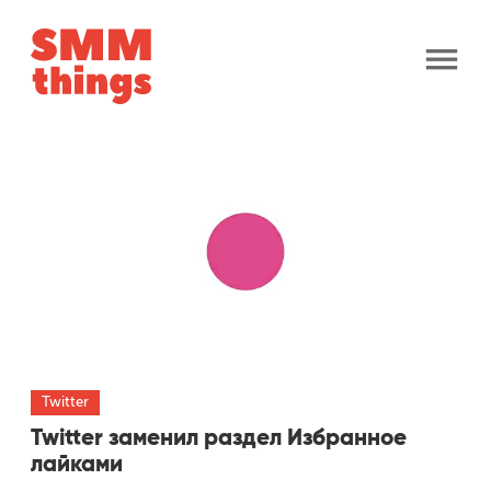
open
Советы
menu
open
Социальные сети
dropdown
menu
ВКонтакте
Facebook
Instagram
Twitter
Twitter
Twitter заменил раздел Избранное
лайками
YouTube