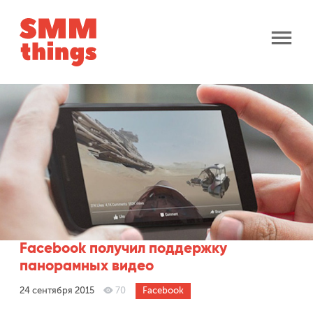
open
Советы
menu
open
Социальные сети
dropdown
menu
ВКонтакте
Facebook
Instagram
Facebook получил поддержку
Twitter
панорамных видео
24 сентября 2015
70
Facebook
YouTube