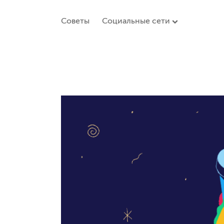
Советы
Социальные сети
open dropdown m